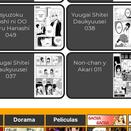
Isyuzoku
Yuugai Shitei
oshi ni OO
Daukyuusei
ru Hanashi
038
049
ugai Shitei
Non-chan y
aukyuusei
Akari 011
037
Dorama
Peliculas