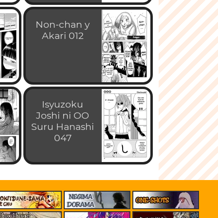
Non-chan y
Akari 012
Isyuzoku
Joshi ni OO
Suru Hanashi
047