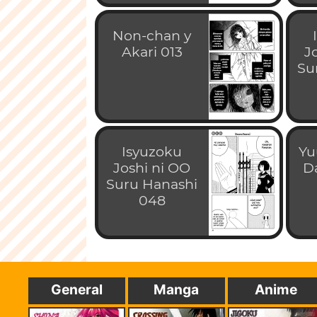
Non-chan y
Akari 013
J
Su
Isyuzoku
Yu
Joshi ni OO
D
Suru Hanashi
048
General
Manga
Anime