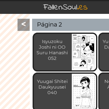
FallenSoul
.es
<
Página 2
Isyuzoku
Yu
Joshi ni OO
D
Suru Hanashi
052
Yuugai Shitei
N
Daukyuusei
040