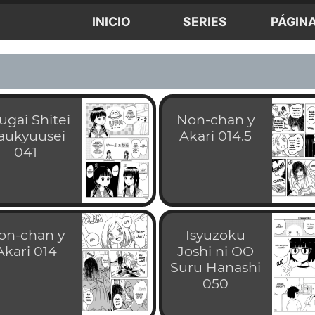
INICIO
SERIES
PÁGIN
ugai Shitei
Non-chan y
aukyuusei
Akari 014.5
041
on-chan y
Isyuzoku
Akari 014
Joshi ni OO
Suru Hanashi
050