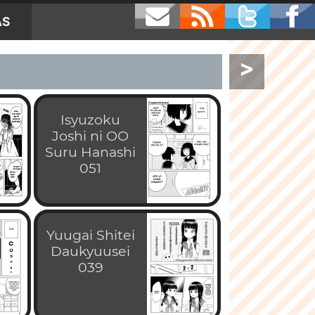
AS
>
Isyuzoku
Joshi ni OO
Suru Hanashi
051
Yuugai Shitei
Daukyuusei
039