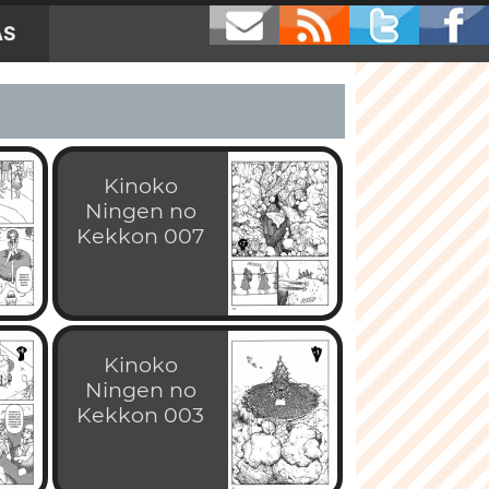
AS
Kinoko
Ningen no
Kekkon 007
Kinoko
Ningen no
Kekkon 003