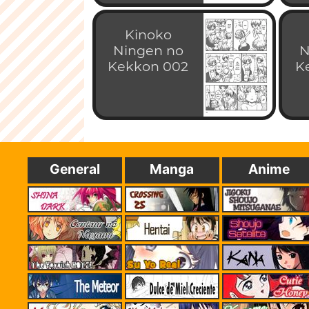
Kinoko
Ningen no
N
Kekkon 002
K
General
Manga
Anime