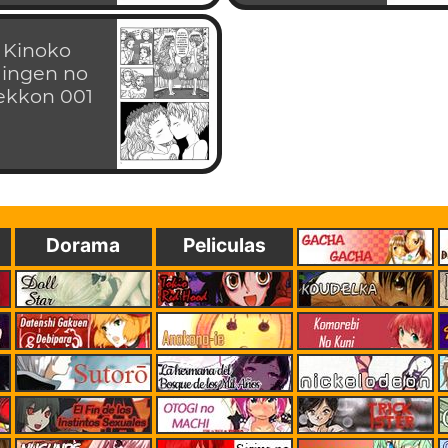
Kinoko
ingen no
ekkon 001
Dorama
Peliculas