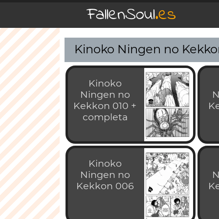
FallenSoul
.es
Kinoko Ningen no Kekkon
Kinoko
Ningen no
N
Kekkon 010 +
K
completa
Kinoko
Ningen no
N
Kekkon 006
K