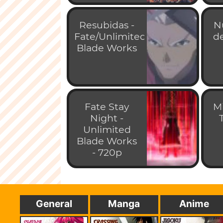
Resubidas -
N
Fate/Unlimited
d
Blade Works
Fate Stay
M
Night -
Unlimited
Blade Works
- 720p
General
Manga
Anime