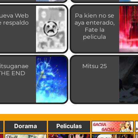
ueva Web
Pa kien no se
e respaldo
aya enterado,
Fate la
pelicula
itsuganae
Mitsu 25
THE END
Dorama
Peliculas