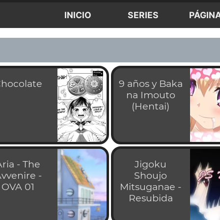
INICIO
SERIES
PÁGIN
hocolate
9 años y Baka
na Imouto
(Hentai)
Aria - The
Jigoku
vvenire -
Shoujo
OVA 01
Mitsuganae -
Resubida