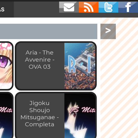
AS
>
Aria - The
Avvenire -
OVA 03
Jigoku
Shoujo
Mitsuganae -
Completa