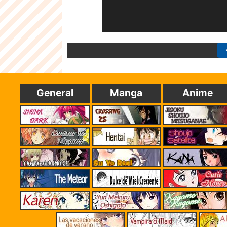
General
Manga
Anime