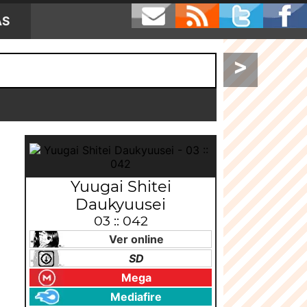
AS
>
Yuugai Shitei
Daukyuusei
03 :: 042
Ver online
SD
Mega
Mediafire