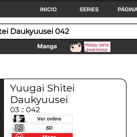
INICIO
SERIES
PÁGIN
tei Daukyuusei 042
Manga
Yuugai Shitei
Daukyuusei
03 :: 042
Ver online
SD