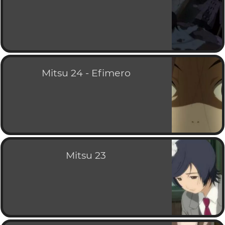
Mitsu 24 - Efimero
Mitsu 23