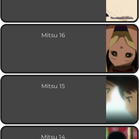
Mitsu 16
Mitsu 15
Mitsu 14