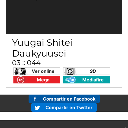
Yuugai Shitei
Daukyuusei
03 :: 044
Ver online
SD
Mega
Mediafire
Compartir en Facebook
Compartir en Twitter