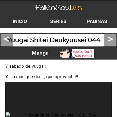
FallenSoul
.es
INICIO
SERIES
PÁGINAS
<
>
Yuugai Shitei Daukyuusei 044
Manga
Y sábado de yuugai!
Y sin más que decir, que aproveche!!