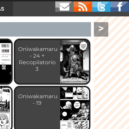
AS
>
Oniwakamaru
- 24 +
Recopilatorio
3
Oniwakamaru
- 19