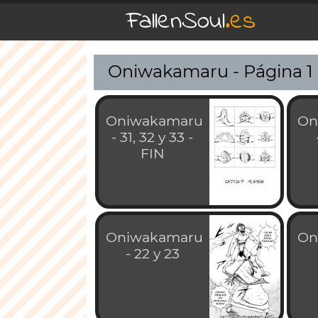
FallenSoul
.es
Oniwakamaru - Página 1
Oniwakamaru
On
- 31, 32 y 33 -
FIN
Oniwakamaru
On
- 22 y 23