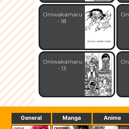
Oniwakamaru
On
- 18
Oniwakamaru
On
- 13
General
Manga
Anime