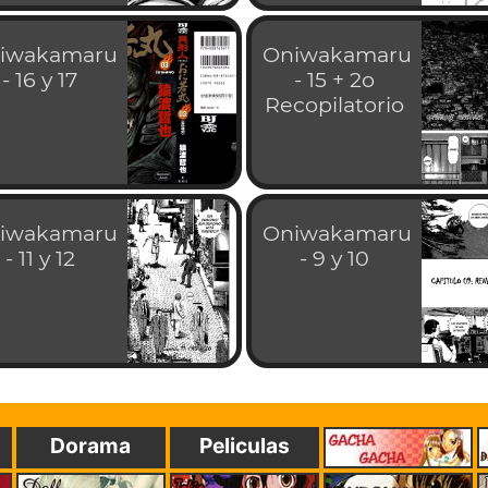
iwakamaru
Oniwakamaru
- 16 y 17
- 15 + 2o
Recopilatorio
iwakamaru
Oniwakamaru
- 11 y 12
- 9 y 10
Dorama
Peliculas