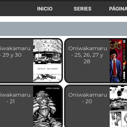
INICIO
SERIES
PÁGIN
iwakamaru
Oniwakamaru
- 29 y 30
- 25, 26, 27 y
28
iwakamaru
Oniwakamaru
- 21
- 20