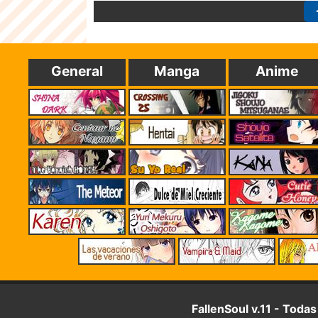
General
Manga
Anime
FallenSoul v.11 - Toda