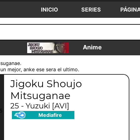
INICIO
SERIES
PÁGIN
Anime
tsuganae.
un mejor, anke ese sera el ultimo.
Jigoku Shoujo
Mitsuganae
25 - Yuzuki [AVI]
Mediafire