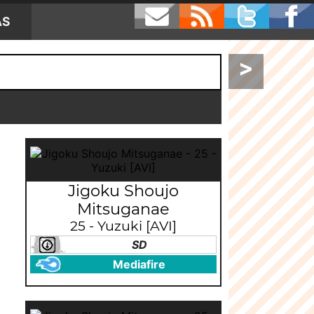
AS
>
Jigoku Shoujo
Mitsuganae
25 - Yuzuki [AVI]
SD
Mediafire