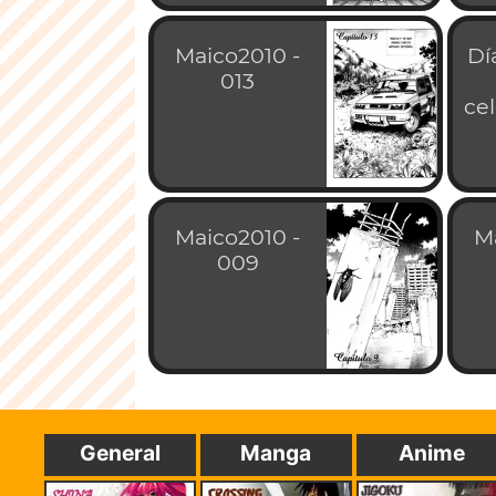
Maico2010 -
Dí
013
ce
Maico2010 -
M
009
General
Manga
Anime