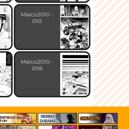
Maico2010 -
010
Maico2010 -
006