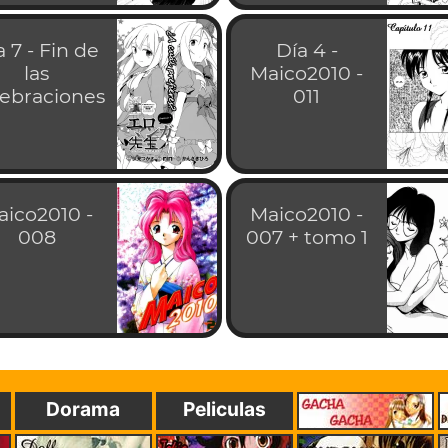
a 7 - Fin de
Día 4 -
las
Maico2010 -
lebraciones
011
aico2010 -
Maico2010 -
008
007 + tomo 1
Dorama
Peliculas