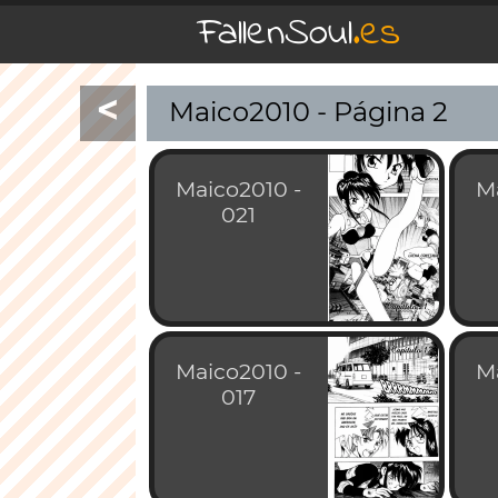
FallenSoul
.es
<
Maico2010 - Página 2
Maico2010 -
M
021
Maico2010 -
M
017