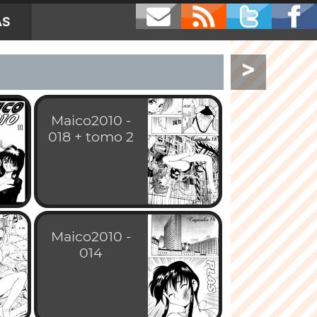
AS
>
Maico2010 -
018 + tomo 2
Maico2010 -
014