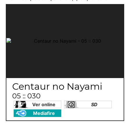
Centaur no Nayami
05 :: 030
Ver online
SD
Mediafire