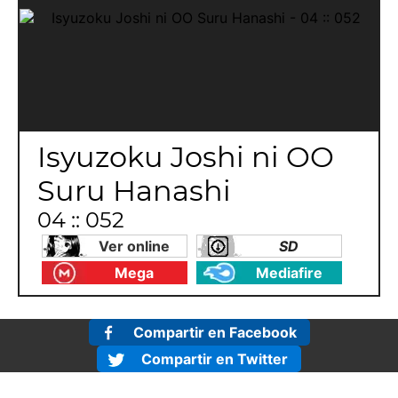
Isyuzoku Joshi ni OO
Suru Hanashi
04 :: 052
Ver online
SD
Mega
Mediafire
Compartir en Facebook
Compartir en Twitter