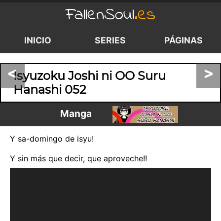
FallenSoul
.es
INICIO
SERIES
PÁGINAS
<
>
Isyuzoku Joshi ni OO Suru
Hanashi 052
Manga
Y sa-domingo de isyu!
Y sin más que decir, que aproveche!!