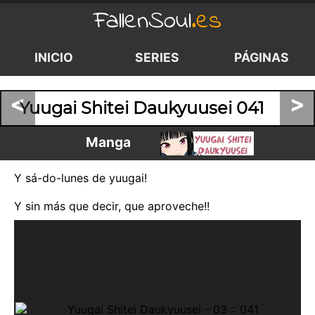
FallenSoul
.es
INICIO
SERIES
PÁGINAS
<
>
Yuugai Shitei Daukyuusei 041
Manga
Y sá-do-lunes de yuugai!
Y sin más que decir, que aproveche!!