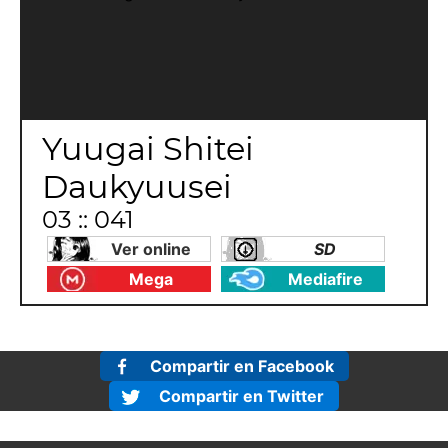
Yuugai Shitei
Daukyuusei
03 :: 041
Ver online
SD
Mega
Mediafire
Compartir en Facebook
Compartir en Twitter