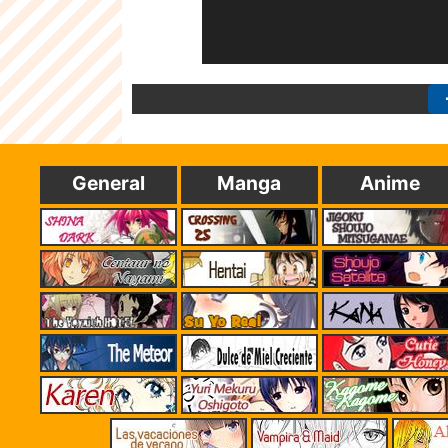
General
Manga
Anime