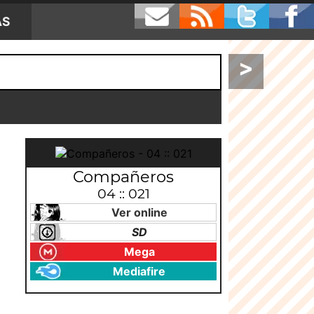
AS
>
Compañeros
04 :: 021
Ver online
SD
Mega
Mediafire