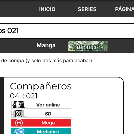
INICIO
SERIES
PÁGIN
s 021
Manga
de compa (y solo dos más para acabar)
Compañeros
04 :: 021
Ver online
SD
Mega
Mediafire