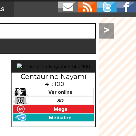
AS
>
Centaur no Nayami
14 :: 100
Ver online
SD
Mega
Mediafire