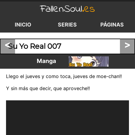
FallenSoul
.es
INICIO
SERIES
PÁGINAS
<
>
Su Yo Real 007
Manga
Llego el jueves y como toca, jueves de moe-chan!!
Y sin más que decir, que aproveche!!