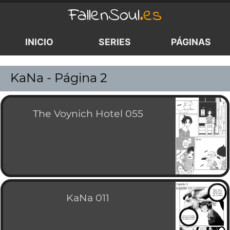
FallenSoul
.es
INICIO
SERIES
PÁGINAS
<
KaNa - Página 2
The Voynich Hotel 055
KaNa 011