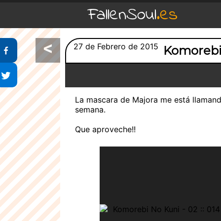
FallenSoul
.es
<
Compartir en Facebook
27 de Febrero de 2015
Komorebi
Compartir en Twitter
La mascara de Majora me está llamando
semana.
Que aproveche!!