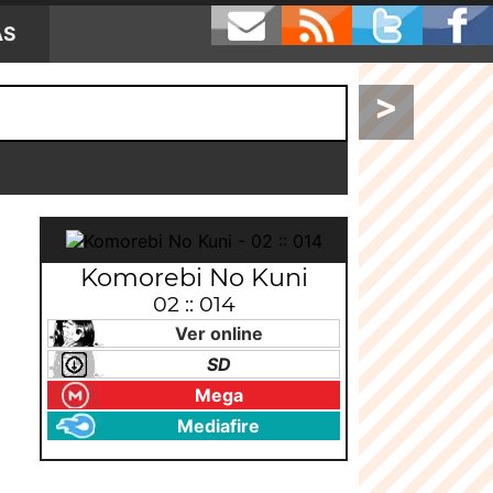
AS
>
Komorebi No Kuni
02 :: 014
Ver online
SD
Mega
Mediafire