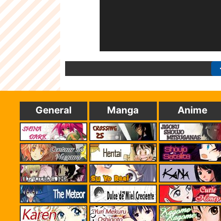
General
Manga
Anime