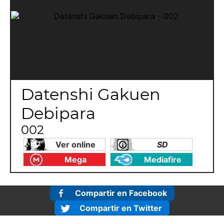
Datenshi Gakuen
Debipara
002
Ver online
SD
Mega
Mediafire
Compartir en Facebook
Compartir en Twitter