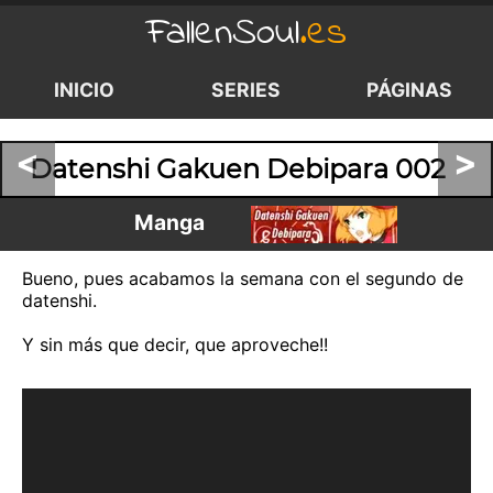
FallenSoul
.es
INICIO
SERIES
PÁGINAS
<
>
Datenshi Gakuen Debipara 002
Manga
Bueno, pues acabamos la semana con el segundo de
datenshi.
Y sin más que decir, que aproveche!!