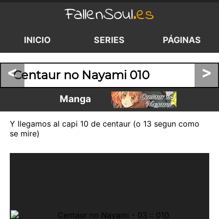
FallenSoul
.es
INICIO
SERIES
PÁGINAS
<
>
Centaur no Nayami 010
Manga
Y llegamos al capi 10 de centaur (o 13 segun como
se mire)