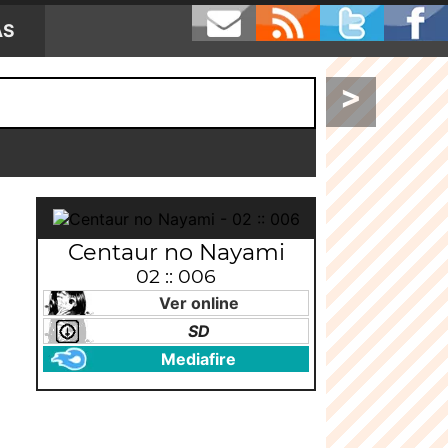
AS
>
Centaur no Nayami
02 :: 006
Ver online
SD
Mediafire