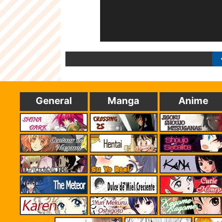
General
Manga
Anime