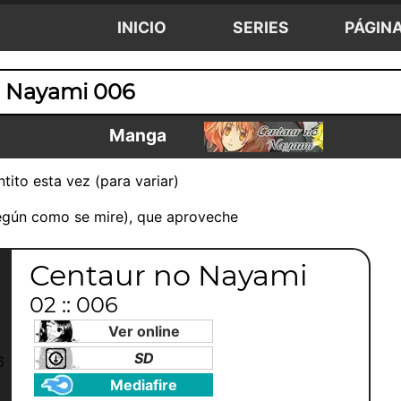
INICIO
SERIES
PÁGIN
o Nayami 006
Manga
ito esta vez (para variar)
 según como se mire), que aproveche
Centaur no Nayami
02 :: 006
Ver online
SD
Mediafire