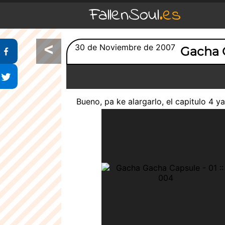
FallenSoul
.es
<
Compartir en Facebook
30 de Noviembre de 2007
Gacha 
Compartir en Twitter
Bueno, pa ke alargarlo, el capitulo 4 y