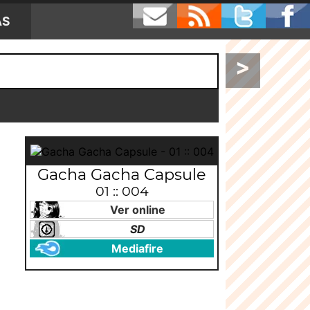
AS
>
Gacha Gacha Capsule
01 :: 004
Ver online
SD
Mediafire