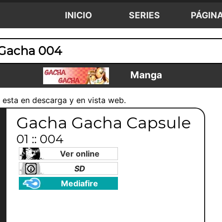
INICIO
SERIES
PÁGIN
Gacha 004
Manga
a esta en descarga y en vista web.
Gacha Gacha Capsule
01 :: 004
Ver online
SD
Mediafire