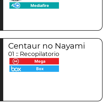
Mediafire
Centaur no Nayami
01 :: Recopilatorio
Mega
Box