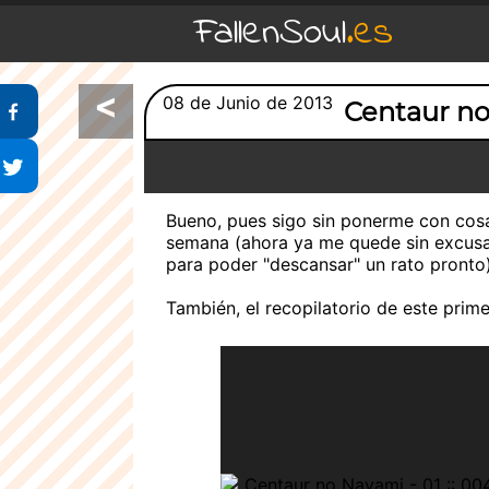
FallenSoul
.es
<
Compartir en Facebook
08 de Junio de 2013
Centaur no
Compartir en Twitter
Bueno, pues sigo sin ponerme con cosas
semana (ahora ya me quede sin excusa
para poder "descansar" un rato pronto)
También, el recopilatorio de este prim