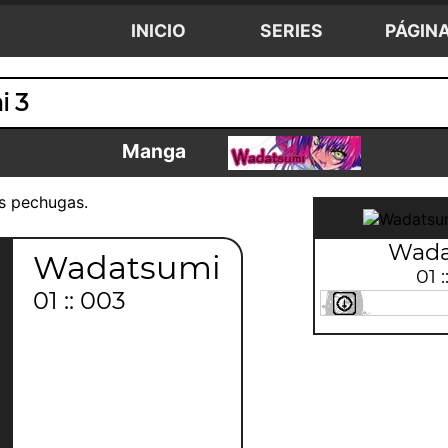
INICIO
SERIES
PÁGIN
i 3
Manga
as pechugas.
Wada
Wadatsumi
01 
01 :: 003