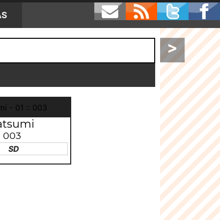
AS
>
tsumi
:: 003
SD