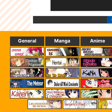
General
Manga
Anime