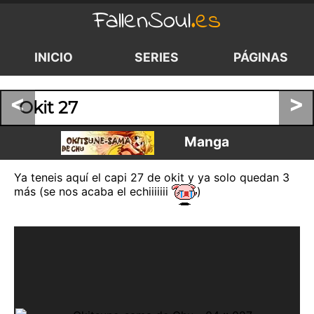
FallenSoul
.es
INICIO
SERIES
PÁGINAS
<
>
Okit 27
Manga
Ya teneis aquí el capi 27 de okit y ya solo quedan 3
más (se nos acaba el echiiiiiii
)