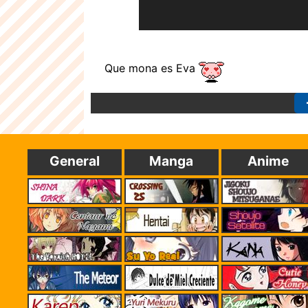
Que mona es Eva
General
Manga
Anime