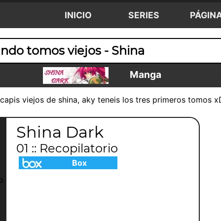
INICIO
SERIES
PÁGIN
ndo tomos viejos - Shina
Manga
capis viejos de shina, aky teneis los tres primeros tomos x
Shina Dark
01 :: Recopilatorio
Box