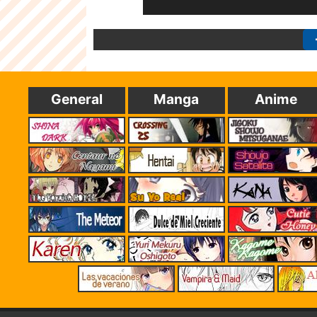
General
Manga
Anime