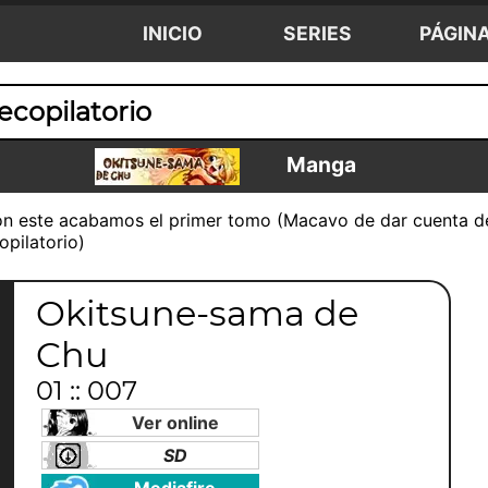
INICIO
SERIES
PÁGIN
ecopilatorio
Manga
Y con este acabamos el primer tomo (Macavo de dar cuenta d
opilatorio)
Okitsune-sama de
Chu
01 :: 007
Ver online
SD