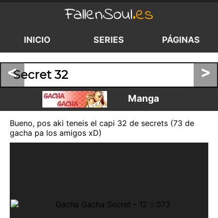
FallenSoul
.es
INICIO
SERIES
PÁGINAS
<
>
Secret 32
Manga
Bueno, pos aki teneis el capi 32 de secrets (73 de
gacha pa los amigos xD)