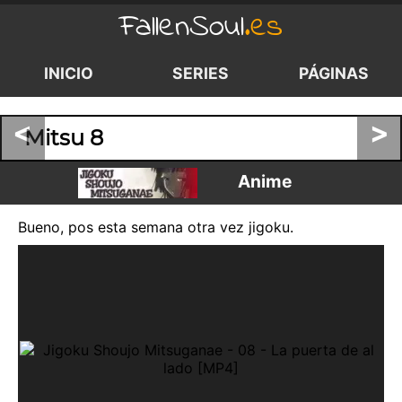
FallenSoul
.es
INICIO
SERIES
PÁGINAS
<
>
Mitsu 8
Anime
Bueno, pos esta semana otra vez jigoku.