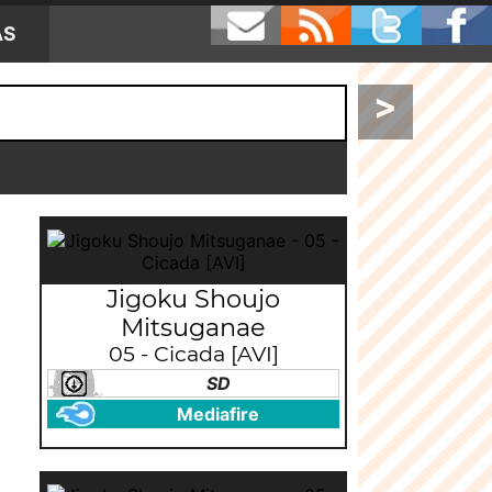
AS
>
Jigoku Shoujo
Mitsuganae
05 - Cicada [AVI]
SD
Mediafire