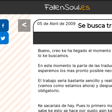
FallenSoul
.es
<
Compartir en Facebook
05 de Abril de 2009
Se busca t
Compartir en Twitter
Bueno, creo ke ha llegado el momento 
lo ke buscamos.
En este momento la parte de las trad
esperemos los mas pronto posible nece
El trabajo seria bastante sencillo y 
(vamos como estamos ahora) y despues 
obligatorio.
Ke sacariais de hay. Pues lo primero m
sabe ke esto se hace por gusto asin k