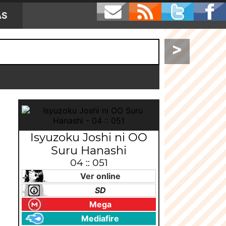
AS
>
Isyuzoku Joshi ni OO
Suru Hanashi
04 :: 051
Ver online
SD
Mega
Mediafire