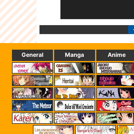
General
Manga
Anime