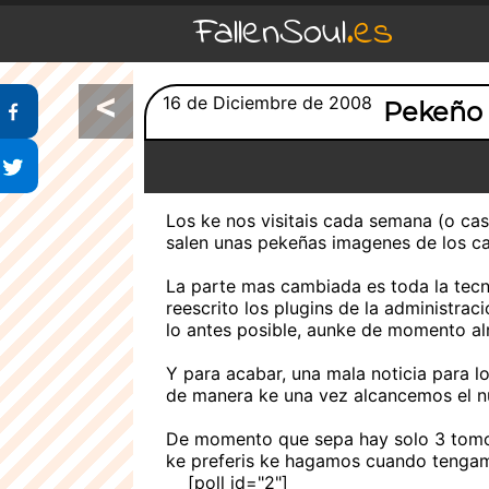
FallenSoul
.es
<
Compartir en Facebook
16 de Diciembre de 2008
Pekeño 
Compartir en Twitter
Los ke nos visitais cada semana (o ca
salen unas pekeñas imagenes de los ca
La parte mas cambiada es toda la tecni
reescrito los plugins de la administrac
lo antes posible, aunke de momento a
Y para acabar, una mala noticia para l
de manera ke una vez alcancemos el nu
De momento que sepa hay solo 3 tomos
ke preferis ke hagamos cuando tengam
[poll id="2"]