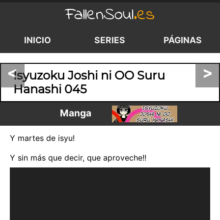
FallenSoul
.es
INICIO
SERIES
PÁGINAS
<
>
Isyuzoku Joshi ni OO Suru
Hanashi 045
Manga
Y martes de isyu!
Y sin más que decir, que aproveche!!