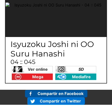
Isyuzoku Joshi ni OO
Suru Hanashi
04 :: 045
Ver online
SD
Mega
Mediafire
Compartir en Facebook
Compartir en Twitter