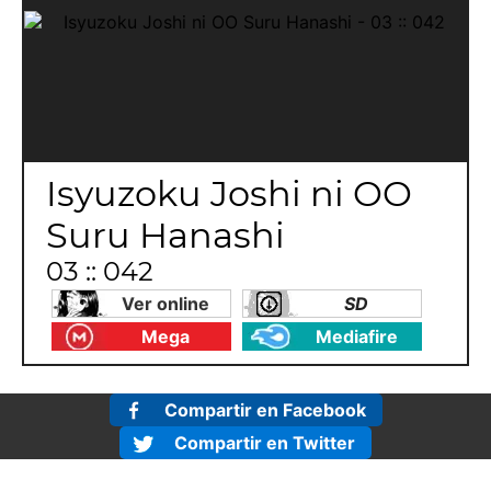
Isyuzoku Joshi ni OO
Suru Hanashi
03 :: 042
Ver online
SD
Mega
Mediafire
Compartir en Facebook
Compartir en Twitter