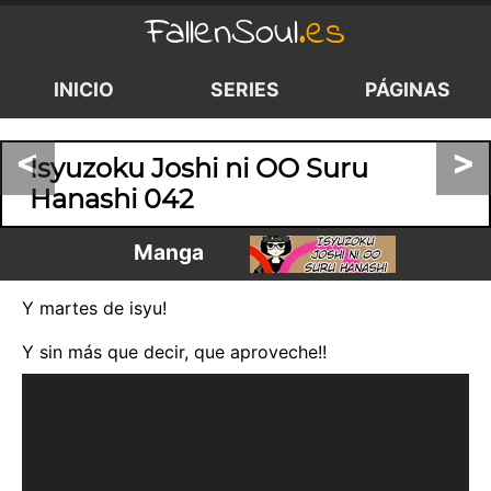
FallenSoul
.es
INICIO
SERIES
PÁGINAS
<
>
Isyuzoku Joshi ni OO Suru
Hanashi 042
Manga
Y martes de isyu!
Y sin más que decir, que aproveche!!