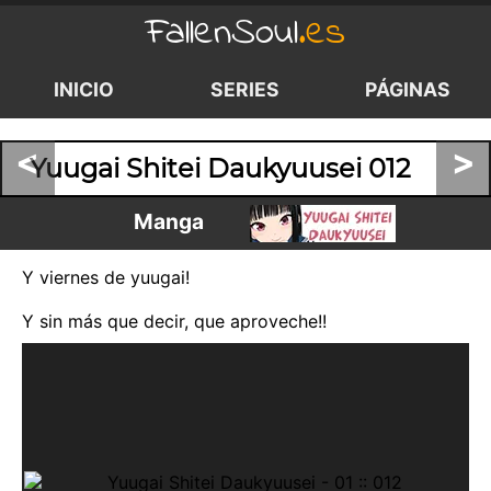
FallenSoul
.es
INICIO
SERIES
PÁGINAS
<
>
Yuugai Shitei Daukyuusei 012
Manga
Y viernes de yuugai!
Y sin más que decir, que aproveche!!