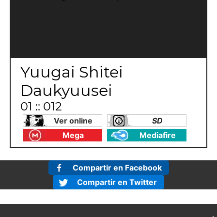
Yuugai Shitei
Daukyuusei
01 :: 012
Ver online
SD
Mega
Mediafire
Compartir en Facebook
Compartir en Twitter