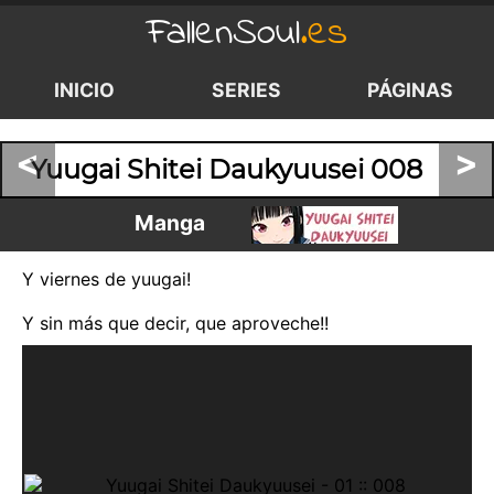
FallenSoul
.es
INICIO
SERIES
PÁGINAS
<
>
Yuugai Shitei Daukyuusei 008
Manga
Y viernes de yuugai!
Y sin más que decir, que aproveche!!