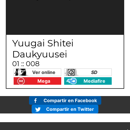
Yuugai Shitei
Daukyuusei
01 :: 008
Ver online
SD
Mega
Mediafire
Compartir en Facebook
Compartir en Twitter