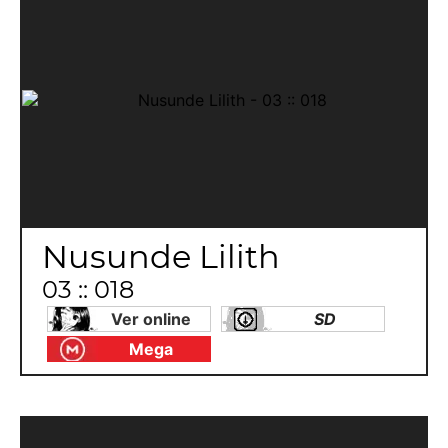
Nusunde Lilith
03 :: 018
Ver online
SD
Mega