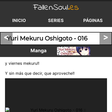
FallenSoul
.es
INICIO
SERIES
PÁGINAS
<
>
Yuri Mekuru Oshigoto - 016
Manga
y viernes mekuru!!
Y sin más que decir, que aproveche!!