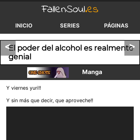
FallenSoul
.es
INICIO
SERIES
PÁGINAS
<
>
El poder del alcohol es realmente
genial
Manga
Y viernes yuri!!
Y sin más que decir, que aproveche!!