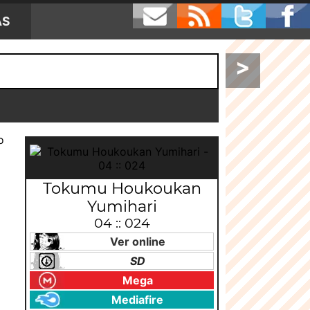
AS
>
o
Tokumu Houkoukan
Yumihari
04 :: 024
Ver online
SD
Mega
Mediafire