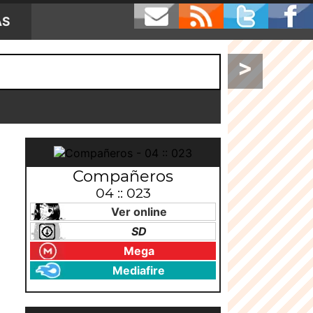
AS
>
Compañeros
04 :: 023
Ver online
SD
Mega
Mediafire