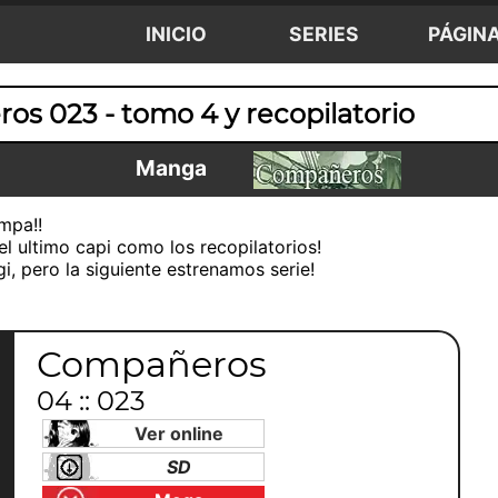
INICIO
SERIES
PÁGIN
s 023 - tomo 4 y recopilatorio
Manga
mpa!!
el ultimo capi como los recopilatorios!
i, pero la siguiente estrenamos serie!
Compañeros
04 :: 023
Ver online
SD