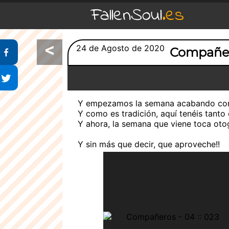
FallenSoul
.es
<
Compartir en Facebook
24 de Agosto de 2020
Compañero
Compartir en Twitter
Y empezamos la semana acabando co
Y como es tradición, aquí tenéis tanto 
Y ahora, la semana que viene toca otog
Y sin más que decir, que aproveche!!