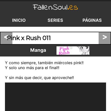
FallenSoul
.es
INICIO
SERIES
PÁGINAS
<
>
Pink x Rush 011
Manga
Y como siempre, también miércoles pink!!
Y solo uno más para el final!!
Y sin más que decir, que aproveche!!