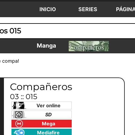
INICIO
SERIES
PÁGIN
s 015
Manga
e compa!
Compañeros
03 :: 015
Ver online
SD
Mega
Mediafire