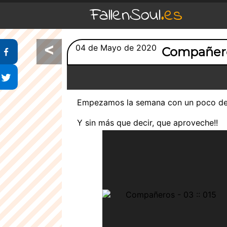
FallenSoul
.es
<
Compartir en Facebook
04 de Mayo de 2020
Compañero
Compartir en Twitter
Empezamos la semana con un poco d
Y sin más que decir, que aproveche!!