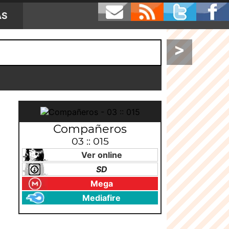
AS
>
Compañeros
03 :: 015
Ver online
SD
Mega
Mediafire