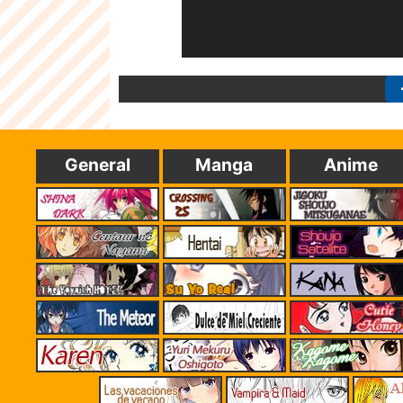
General
Manga
Anime