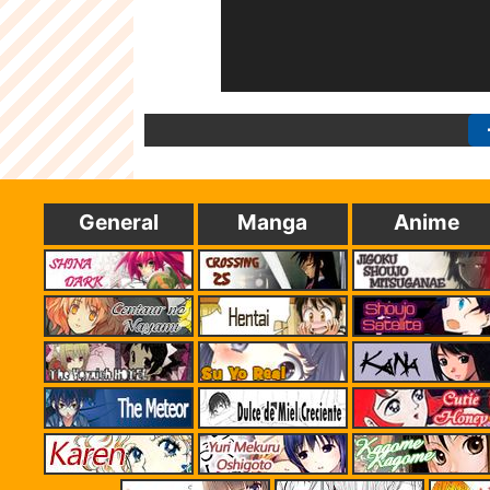
General
Manga
Anime