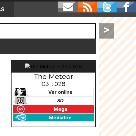
AS
>
The Meteor
03 :: 028
Ver online
SD
Mega
Mediafire