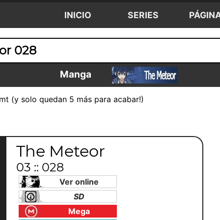
INICIO
SERIES
PÁGIN
or 028
Manga
t (y solo quedan 5 más para acabar!)
The Meteor
03 :: 028
Ver online
SD
Mega