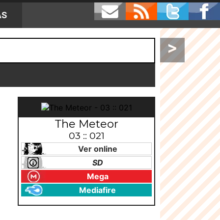
AS
>
The Meteor
03 :: 021
Ver online
SD
Mega
Mediafire