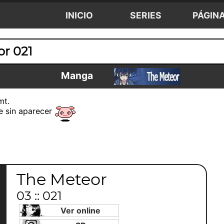
INICIO
SERIES
PÁGIN
r 021
Manga
mt.
ue sin aparecer
The Meteor
03 :: 021
Ver online