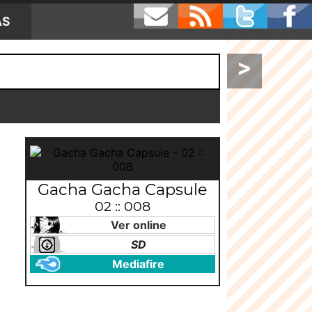
AS
>
Gacha Gacha Capsule
02 :: 008
Ver online
SD
Mediafire