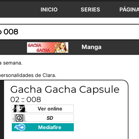
INICIO
SERIES
PÁGIN
o 008
Manga
ta semana.
personalidades de Clara.
Gacha Gacha Capsule
02 :: 008
Ver online
SD
Mediafire