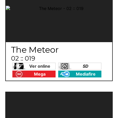
The Meteor
02 :: 019
Ver online
SD
Mega
Mediafire