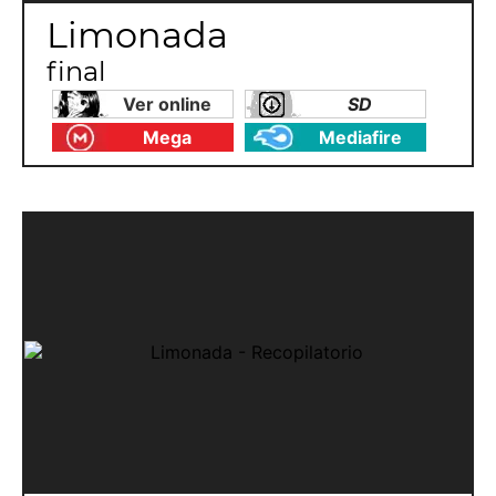
Limonada
final
Ver online
SD
Mega
Mediafire