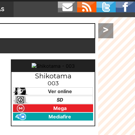
AS
>
Shikotama
003
Ver online
SD
Mega
Mediafire