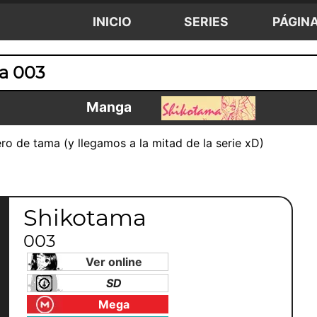
INICIO
SERIES
PÁGIN
a 003
Manga
ro de tama (y llegamos a la mitad de la serie xD)
Shikotama
003
Ver online
SD
Mega