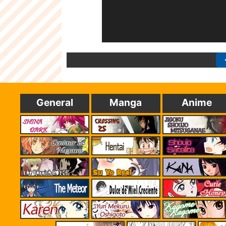
General
Manga
Anime